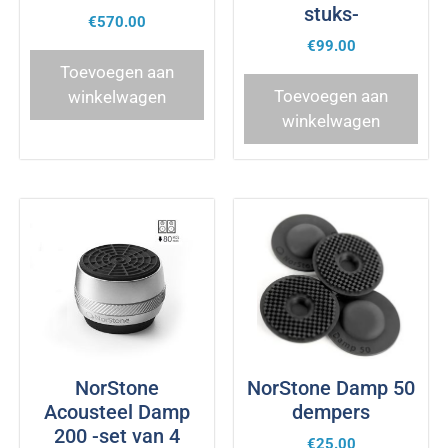
stuks-
€
570.00
€
99.00
Toevoegen aan
Toevoegen aan
winkelwagen
winkelwagen
NorStone
NorStone Damp 50
Acousteel Damp
dempers
200 -set van 4
€
25.00