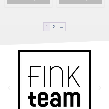
1
2
→