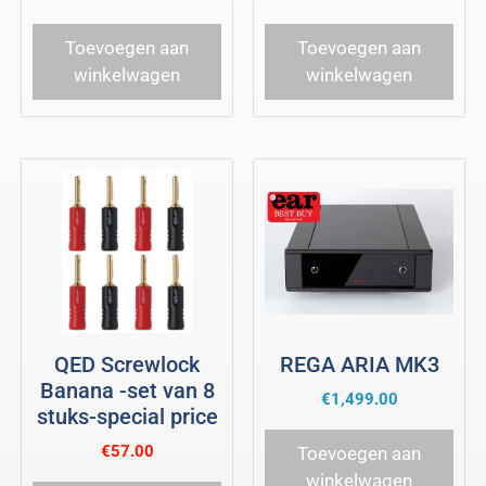
Toevoegen aan
Toevoegen aan
winkelwagen
winkelwagen
QED Screwlock
REGA ARIA MK3
Banana -set van 8
€
1,499.00
stuks-special price
€
57.00
Toevoegen aan
winkelwagen