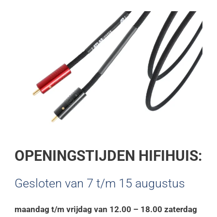
P3/Nd5
De nieuwe REGA planar 2 met Nd3 element of
de REGA planar 3 met Nd5 element fabrieks
af gemonteerd!
Bekijk ze in onze webshop!
OPENINGSTIJDEN HIFIHUIS:
Gesloten van 7 t/m 15 augustus
maandag t/m vrijdag van 12.00 – 18.00 zaterdag