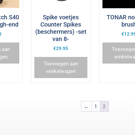
tch S40
Spike voetjes
TONAR no 
igh-end
Counter Spikes
brus
(beschermers) -set
0
€
12.9
van 8-
€
29.95
 aan
Toevoege
gen
winkelw
Toevoegen aan
winkelwagen
←
1
2