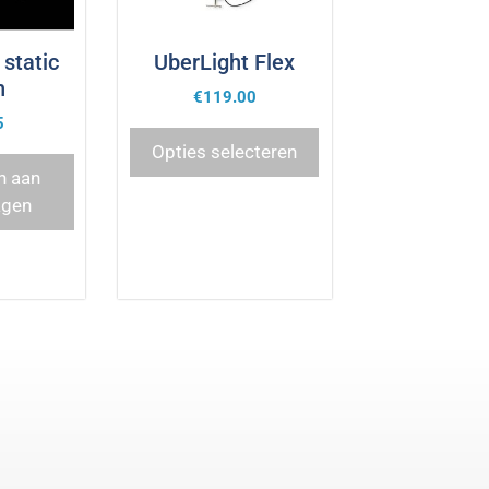
static
UberLight Flex
h
€
119.00
5
Opties selecteren
n aan
agen