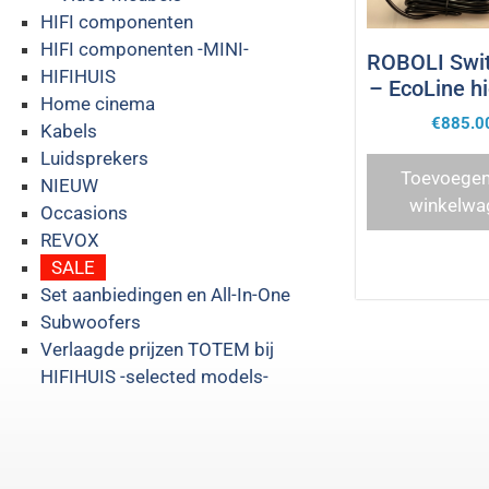
HIFI componenten
HIFI componenten -MINI-
ROBOLI Swi
HIFIHUIS
– EcoLine h
Home cinema
€
885.0
Kabels
Luidsprekers
Toevoegen
NIEUW
winkelwa
Occasions
REVOX
SALE
Set aanbiedingen en All-In-One
Subwoofers
Verlaagde prijzen TOTEM bij
HIFIHUIS -selected models-