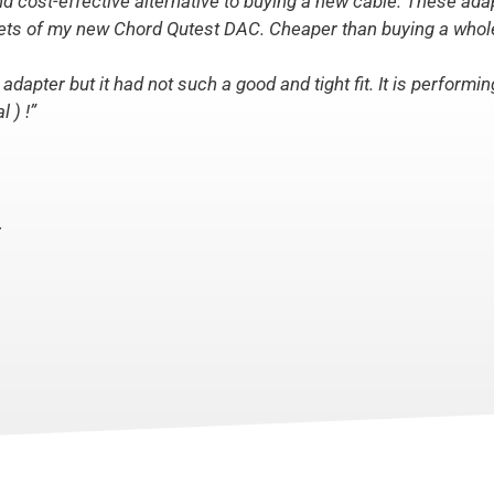
 cost-effective alternative to buying a new cable. These adapt
ets of my new Chord Qutest DAC. Cheaper than buying a who
adapter but it had not such a good and tight fit. It is performing
 ) !”
.