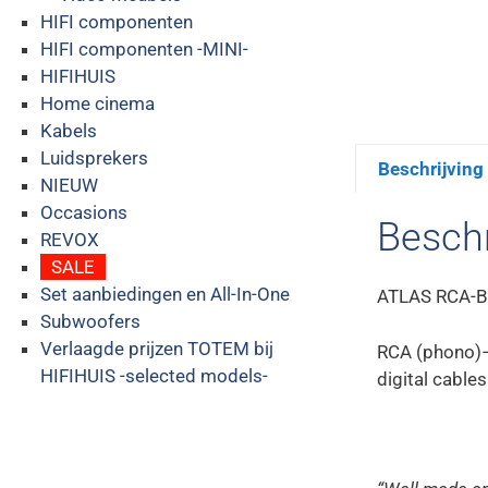
HIFI componenten
HIFI componenten -MINI-
HIFIHUIS
Home cinema
Kabels
Luidsprekers
Beschrijving
NIEUW
Occasions
Beschr
REVOX
SALE
Set aanbiedingen en All-In-One
ATLAS RCA-B
Subwoofers
Verlaagde prijzen TOTEM bij
RCA (phono)–
HIFIHUIS -selected models-
digital cable