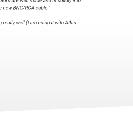
ors are well made and fit solidly into
le new BNC/RCA cable.”
 really well (I am using it with Atlas