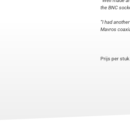
“Well made and
the BNC sock
“I had another 
Mavros coaxial
Prijs per stuk