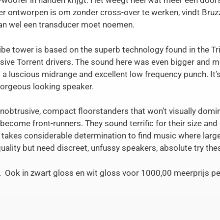
-woofer in handen krijgt. Het weegt heel wat meer een door
r ontworpen is om zonder cross-over te werken, vindt Bruzzes
dan wel een transducer moet noemen.
be tower is based on the superb technology found in the Tr
sive Torrent drivers. The sound here was even bigger and 
g a luscious midrange and excellent low frequency punch. It’s
gorgeous looking speaker.
unobtrusive, compact floorstanders that won’t visually domin
become front-runners. They sound terrific for their size and d
t takes considerable determination to find music where larger
uality but need discreet, unfussy speakers, absolute try the
r. Ook in zwart gloss en wit gloss voor 1000,00 meerprijs pe