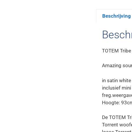
Beschrijving
Beschr
TOTEM Tribe
Amazing soun
in satin white
inclusief min
freg.weergav
Hoogte: 93c
De TOTEM Tri
Torrent woofe