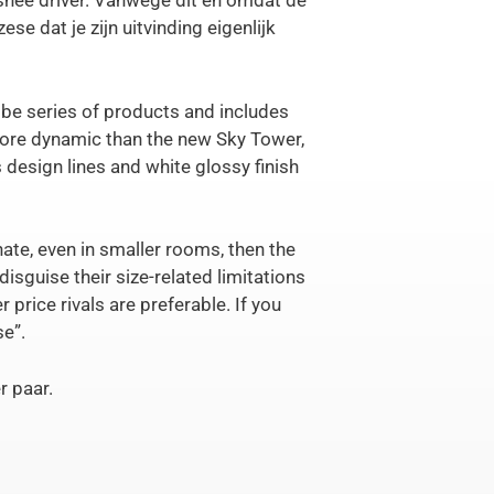
snee driver. Vanwege dit en omdat de
e dat je zijn uitvinding eigenlijk
ibe series of products and includes
more dynamic than the new Sky Tower,
 design lines and white glossy finish
ate, even in smaller rooms, then the
isguise their size-related limitations
 price rivals are preferable. If you
se”.
r paar.