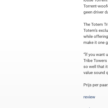
losse Torrent
Torrent-woofe
geen driver 
The Totem Tri
Totem’s exclu
while offerin
make it one 
“Ïf you want 
Tribe Towers 
so well that i
value sound q
Prijs per paa
review