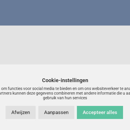
Cookie-instellingen
 om functies voor social media te bieden en om ons websiteverkeer te an
artners kunnen deze gegevens combineren met andere informatie die u aa
gebruik van hun services
Afwijzen
Aanpassen
Accepteer alles
ht 2026 – HIFIHUIS –
Privacyverklaring
–
Disclaimer
–
Sitemap