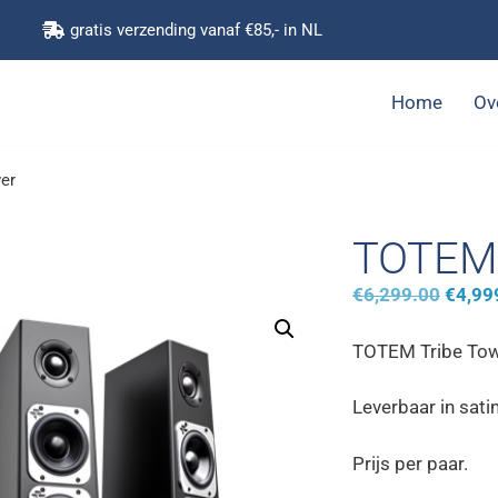
gratis verzending vanaf €85,- in NL
Home
Ov
er
TOTEM 
€
6,299.00
€
4,99
TOTEM Tribe To
Leverbaar in sati
Prijs per paar.