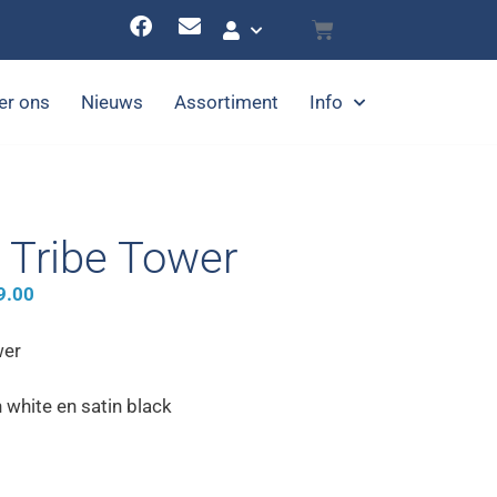
er ons
Nieuws
Assortiment
Info
Tribe Tower
9.00
wer
n white en satin black