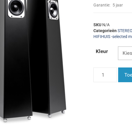
Garantie:
5 jaar
SKU
N/A
Categorieën
STEREO 
HIFIHUIS -selected m
Kleur
Toe