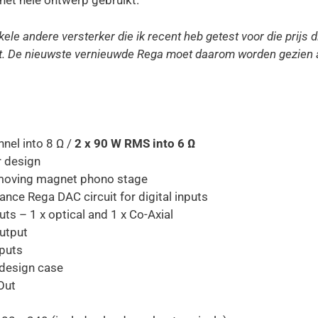
et hele ontwerp gebruikt.
kele andere versterker die ik recent heb getest voor die prijs
dt. De nieuwste vernieuwde Rega moet daarom worden gezien
nel into 8 Ω /
2 x 90 W RMS into 6 Ω
r design
 moving magnet phono stage
nce Rega DAC circuit for digital inputs
puts – 1 x optical and 1 x Co-Axial
utput
nputs
design case
Out