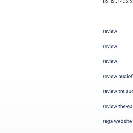
BxHxD: 432
review
review
review
review audiof
review tnt au
review the-ea
rega website