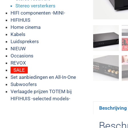
Stereo versterkers
HIFI componenten -MINI-
HIFIHUIS
Home cinema
Kabels
Luidsprekers
NIEUW
Occasions
REVOX
SALE
Set aanbiedingen en All-In-One
Subwoofers
Verlaagde prijzen TOTEM bij
HIFIHUIS -selected models-
Beschrijving
Beschr