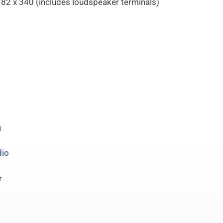
 x 82 x 340 (includes loudspeaker terminals) G
i
dio
r