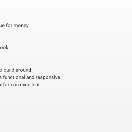
lue for money
look
to build around
 functional and responsive
atform is excellent