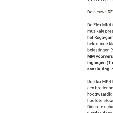
De nieuwe R
De Elex MK4 
muzikale pres
het Rega-gam
bekroonde kl
belastingen 
MM voorverst
ingangen (1 
aansluiting d
De Elex MK4 k
een breder sc
hoogwaardige
hoofdtelefoon
Discrete sch