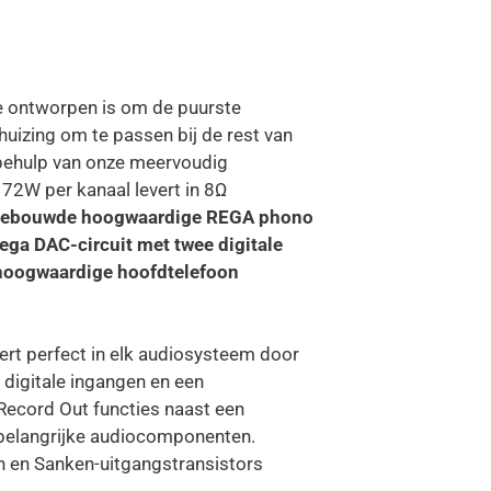
e ontworpen is om de puurste
uizing om te passen bij de rest van
ehulp van onze meervoudig
72W per kanaal levert in 8Ω
ingebouwde hoogwaardige REGA phono
ega DAC-circuit met twee digitale
n hoogwaardige hoofdtelefoon
ert perfect in elk audiosysteem door
, digitale ingangen en een
ecord Out functies naast een
 belangrijke audiocomponenten.
n en Sanken-uitgangstransistors