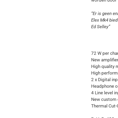
worden door h
“Er is geen en
Elex Mk4 bie
Ed Selley”
72 W per chan
New amplifie
High quality
High performa
2 x Digital in
Headphone o
4 Line level i
New custom 
Thermal Cut-