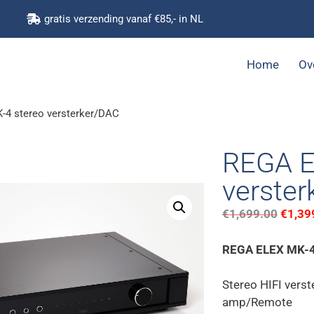
gratis verzending vanaf €85,- in NL
Home
Ov
4 stereo versterker/DAC
REGA E
verste
€
1,699.00
€
1,39
REGA ELEX MK
Stereo HIFI ver
amp/Remote