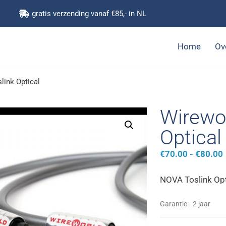
gratis verzending vanaf €85,- in NL
Home
Ov
link Optical
Wirewo
Optical
€
70.00
-
€
80.00
NOVA Toslink Opt
Garantie:
2 jaar