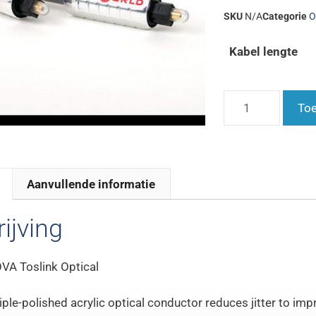
SKU
N/A
Categorie
O
Kabel lengte
Toe
Aanvullende informatie
ijving
VA Toslink Optical
iple-polished acrylic optical conductor reduces jitter to impr