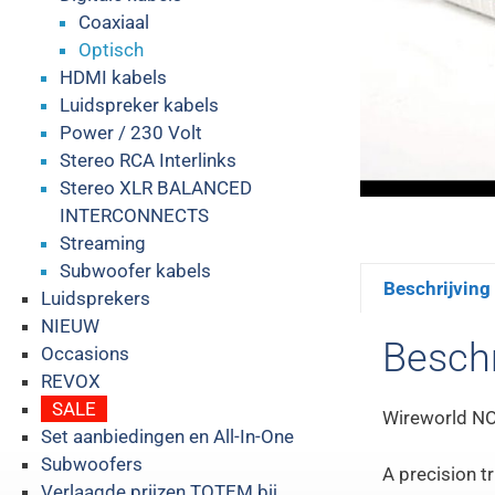
Coaxiaal
Optisch
HDMI kabels
Luidspreker kabels
Power / 230 Volt
Stereo RCA Interlinks
Stereo XLR BALANCED
INTERCONNECTS
Streaming
Subwoofer kabels
Beschrijving
Luidsprekers
NIEUW
Beschr
Occasions
REVOX
SALE
Wireworld NO
Set aanbiedingen en All-In-One
Subwoofers
A precision tr
Verlaagde prijzen TOTEM bij