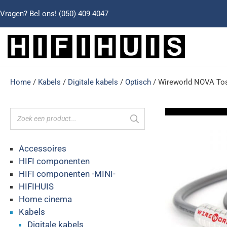
Vragen? Bel ons!
(050) 409 4047
Home
/
Kabels
/
Digitale kabels
/
Optisch
/ Wireworld NOVA Tos
Accessoires
HIFI componenten
HIFI componenten -MINI-
HIFIHUIS
Home cinema
Kabels
Digitale kabels