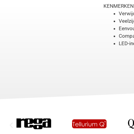
KENMERKEN
Verwij
Veelzi
Eenvou
Compa
LED-in