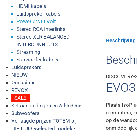
HDMI kabels
Luidspreker kabels
Power / 230 Volt
Stereo RCA Interlinks
Stereo XLR BALANCED
Beschrijving
INTERCONNECTS
Streaming
Beschr
Subwoofer kabels
Luidsprekers
NIEUW
DISCOVERY-
Occasions
EVO3
REVOX
SALE
Plaats IsoPlu
Set aanbiedingen en All-In-One
computers, ko
Subwoofers
op de wandco
Verlaagde prijzen TOTEM bij
onmiddellijk e
HIFIHUIS -selected models-