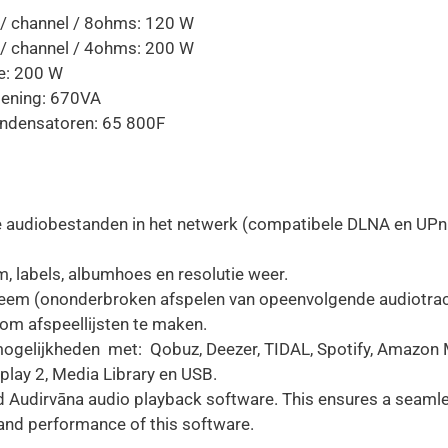
 channel / 8ohms: 120 W
 channel / 4ohms: 200 W
e: 200 W
ening: 670VA
ondensatoren: 65 800F
le audiobestanden in het netwerk (compatibele DLNA en UPn
, labels, albumhoes en resolutie weer.
eem (ononderbroken afspelen van opeenvolgende audiotrac
om afspeellijsten te maken.
ogelijkheden met: Qobuz, Deezer, TIDAL, Spotify, Amazo
oth, Airplay 2, Media Library 
d Audirvāna audio playback software. This ensures a seaml
l and performance of this software.