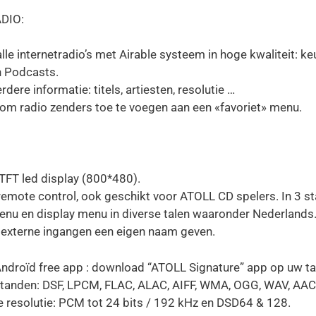
DIO:
lle internetradio’s met Airable systeem in hoge kwaliteit: k
ldwijd en Podcasts. 
rdere informatie: titels, artiesten, resolutie …
om radio zenders toe te voegen aan een «favoriet» menu.
 TFT led display (800*480).
 remote control, ook geschikt voor ATOLL CD spelers. In 3 st
nu en display menu in diverse talen waaronder Nederlands
 externe ingangen een eigen naam geven.
ndroïd free app : download “ATOLL Signature” app op uw ta
tanden: DSF, LPCM, FLAC, ALAC, AIFF, WMA, OGG, WAV, AAC
 resolutie: PCM tot 24 bits / 192 kHz en DSD64 & 128.