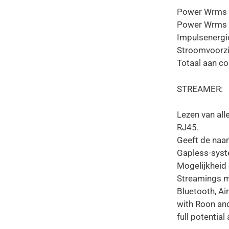
Power Wrms /
Power Wrms /
Impulsenergi
Stroomvoorzi
Totaal aan c
STREAMER:
Lezen van al
RJ45.
Geeft de naam
Gapless-syst
Mogelijkheid 
Streamings m
Blueto
with Roon an
full potentia