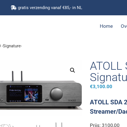
gratis verzending vanaf €85,- in NL
Home
Ov
-Signature-
ATOLL 
Signatu
€
3,100.00
ATOLL SDA 
Streamer/Dac
Prijs: 3100,00