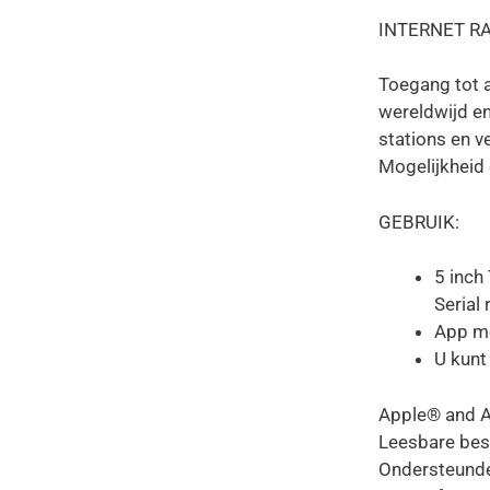
INTERNET RA
Toegang tot a
were
stations en ve
Mogelijkheid 
GEBRUIK:
5 inch
Serial
App me
U kunt
Apple® and A
Leesbare bes
Ondersteunde