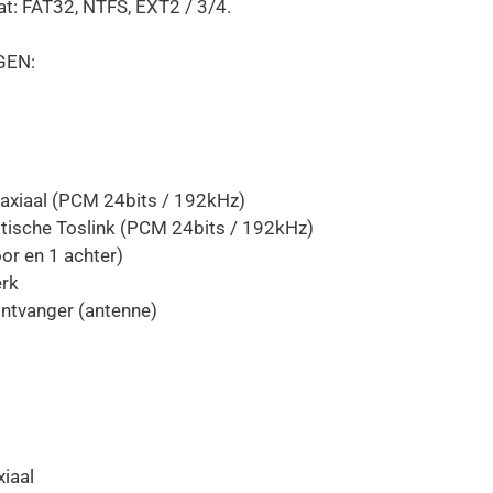
t: FAT32, NTFS, EXT2 / 3/4.
GEN:
oaxiaal (PCM 24bits / 192kHz)
ptische Toslink (PCM 24bits / 192kHz)
or en 1 achter)
rk
ontvanger (antenne)
iaal