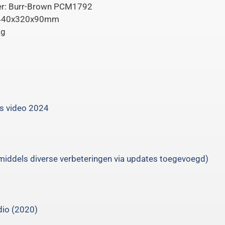
er: Burr-Brown PCM1792
 440x320x90mm
Kg
es video 2024
middels diverse verbeteringen via updates toegevoegd)
dio (2020)