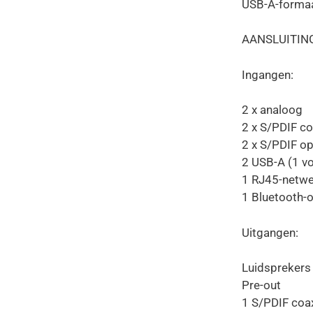
USB-A-formaa
AANSLUITIN
Ingangen:
2 x analoog
2 x S/PDIF c
2 x S/PDIF o
2 USB-A (1 vo
1 RJ45-netwe
1 Bluetooth-
Uitgangen:
Luidsprekers
Pre-out
1 S/PDIF coax