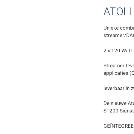
ATOLL
Unieke combi
streamer/DAC
2 x 120 Watt
Streamer tev
applicaties (
leverbaar in z
De nieuwe At
ST200 Signatu
GEÏNTEGREE