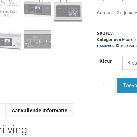
Garantie:
2+1jr na re
SKU
N/A
Categorieën
Music s
receivers
,
Stereo vers
Kleur
Toevo
Aanvullende informatie
ijving