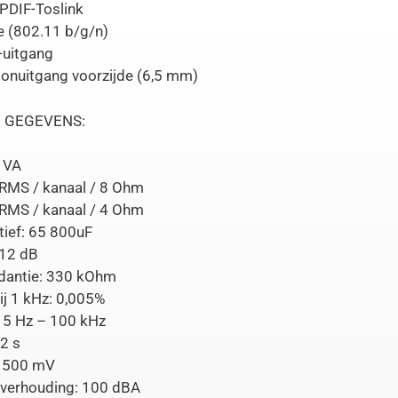
PDIF-Toslink
e (802.11 b/g/n)
-uitgang
oonuitgang voorzijde (6,5 mm)
 GEGEVENS:
 VA
 RMS / kanaal / 8 Ohm
 RMS / kanaal / 4 Ohm
tief: 65 800uF
112 dB
dantie: 330 kOhm
ij 1 kHz: 0,005%
 5 Hz – 100 kHz
 2 s
: 500 mV
isverhouding: 100 dBA