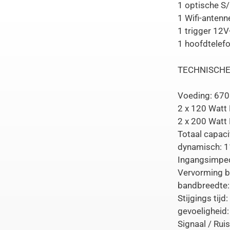
1 optische S/
1 Wifi-antenn
1 trigger 12V
1 hoofdtelef
TECHNISCHE
Voeding: 670
2 x 120 Watt
2 x 200 Watt
Totaal capaci
dynamisch: 
Ingangsimpe
Vervorming b
bandbreedte:
Stijgings tijd:
gevoeligheid
Signaal / Ru