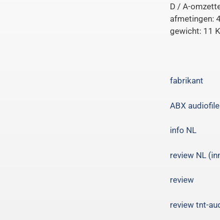
D / A-omzett
afmetingen:
gewicht: 11 
fabrikant
ABX audiofil
info NL
review NL (in
review
review tnt-au