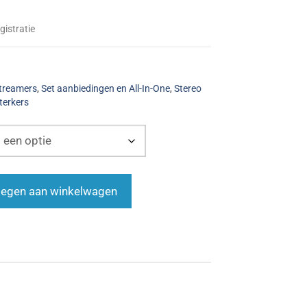
gistratie
treamers
,
Set aanbiedingen en All-In-One
,
Stereo
terkers
egen aan winkelwagen