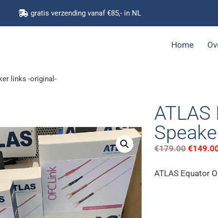
gratis verzending vanaf €85,- in NL
Home
Ov
 links -original-
ATLAS 
Speaker 
€
179.00
€
149.0
ATLAS Equator O