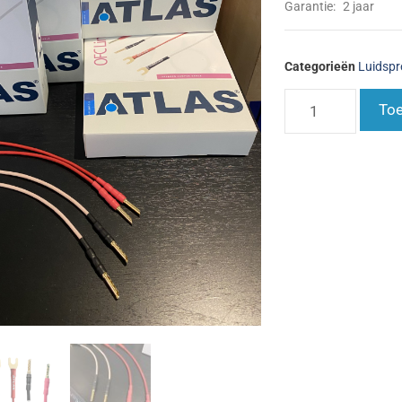
Garantie:
2 jaar
Categorieën
Luidspr
Toe