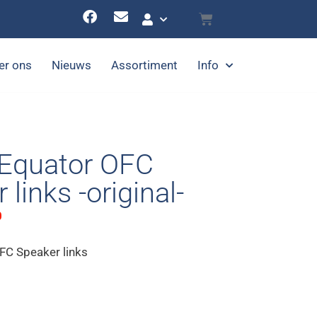
er ons
Nieuws
Assortiment
Info
Equator OFC
links -original-
0
FC Speaker links