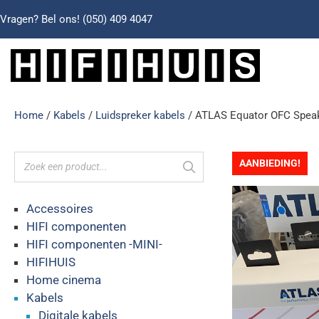
Vragen? Bel ons!
(050) 409 4047
Home
/
Kabels
/
Luidspreker kabels
/ ATLAS Equator OFC Speaker
AANBIEDING!
Accessoires
HIFI componenten
HIFI componenten -MINI-
HIFIHUIS
Home cinema
Kabels
Digitale kabels