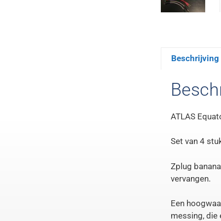
Beschrijving
Beschr
ATLAS Equator
Set van 4 stu
Zplug banana
vervangen.
Een hoogwaard
messing, die e